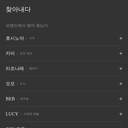
찾아내다
브랜드에서 찾아 찾는다
호시노야
사치
도쿄
후지
가루이자와
카이
온천 료칸
도쿄
야마나시 후지카와구치코
나가노 가루이자와
후지
포로토
쓰가루
아키우
리조나레
교토
나라 감옥
오키나와
행락지
홋카이도 시라오이
아오모리 현 오와리
미야기현 아키우 온천
교토
나라, 나라
오키나와 요미탄 마을
6월 오픈
자오
기누가와
구사쓰
토마무
나스
야쓰가타케
오모
도시
야마가타 자오 온천
도치기 기누가와 온천
군마 쿠사츠
홋카이도 유후쓰군
도치기 나스
야마나시현 호쿠토
다케토미지마
구관
발리
10월에 개통
6월 오픈
오키나와현 다케토미지마
타이중 구관
발리, 인도네시아
아타미
오사카
시모노세키
오모7
오모5
오모5
BEB
캐주얼
아사히카와
오타루
하코다테
하코네
센고쿠하라
안진
시즈오카 아타미
오사카시 오사카
야마구치현 시모노세키
홋카이도 아사히카와
홋카이도 오타루
홋카이도 하코다테
가나가와현 하코네 유모토
가나가와 센고쿠하라 온천
이이토 온천 시즈오카
온천
고하마지마
괌
호시노야 소개
BEB5
BEB5
BEB5
LUCY
오모5
오모5
오모3
마운틴 호텔
오키나와현 고하마지마
쓰치우라
괌
가루이자와
모지 항구
이토
엔슈
알프스
도쿄 오츠카
도쿄 고탄다
아사쿠사
이바라키현 쓰치우라
나가노 가루이자와
후쿠오카현 기타큐슈
이이토 온천 시즈오카
시즈오카 다테야마 절
나가노현 오마치
도쿄 도시마구 도쿄
도쿄 시나가와구
도쿄 타이토구
7월에 개통
LUCY 오제 하토마