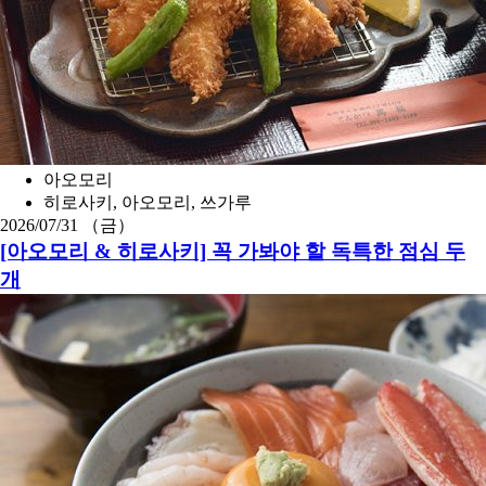
아오모리
히로사키, 아오모리, 쓰가루
2026/07/31 （금）
[아오모리 & 히로사키] 꼭 가봐야 할 독특한 점심 두
개