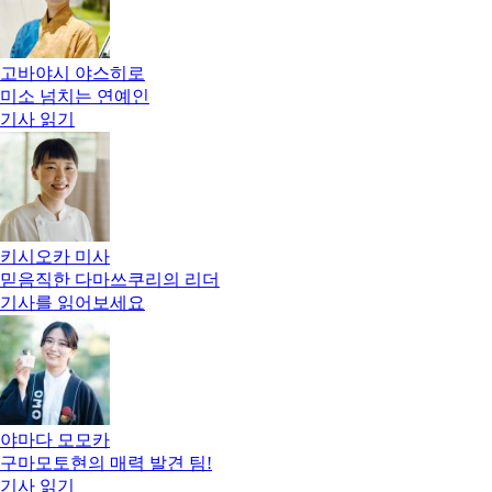
고바야시 야스히로
미소 넘치는 연예인
기사 읽기
키시오카 미사
믿음직한 다마쓰쿠리의 리더
기사를 읽어보세요
야마다 모모카
구마모토현의 매력 발견 팀!
기사 읽기