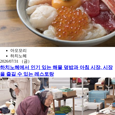
아오모리
하치노헤
2026/07/31 （금）
하치노헤에서 인기 있는 해물 덮밥과 아침 시장, 시장
을 즐길 수 있는 레스토랑