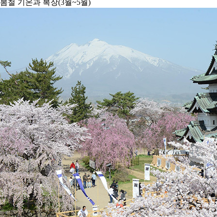
봄철 기온과 복장(3월~5월)