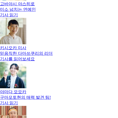
고바야시 야스히로
미소 넘치는 연예인
기사 읽기
키시오카 미사
믿음직한 다마쓰쿠리의 리더
기사를 읽어보세요
야마다 모모카
구마모토현의 매력 발견 팀!
기사 읽기