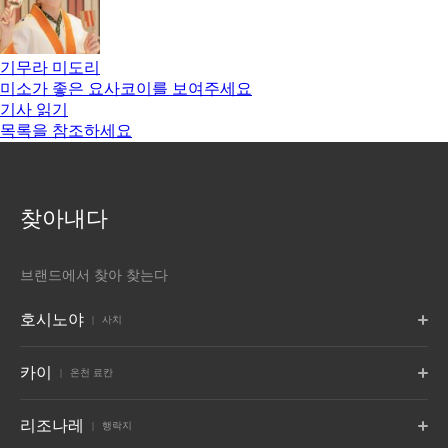
기무라 미도리
미소가 좋은 요사코이를 보여주세요
기사 읽기
목록을 참조하세요
찾아내다
브랜드에서 찾아 찾는다
호시노야
사치
도쿄
후지
가루이자와
카이
온천 료칸
도쿄
야마나시 후지카와구치코
나가노 가루이자와
후지
포로토
쓰가루
아키우
리조나레
교토
나라 감옥
오키나와
행락지
홋카이도 시라오이
아오모리 현 오와리
미야기현 아키우 온천
교토
나라, 나라
오키나와 요미탄 마을