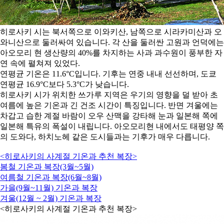
히로사키 시는 북서쪽으로 이와키산, 남쪽으로 시라카미산과 오
와니산으로 둘러싸여 있습니다. 각 산을 둘러싼 고원과 언덕에는
아오모리 현 생산량의 40%를 차지하는 사과 과수원이 풍부한 자
연 속에 펼쳐져 있었다.
연평균 기온은 11.6°C입니다. 기후는 연중 내내 선선하며, 도쿄
연평균 16.9°C보다 5.3°C가 낮습니다.
히로사키 시가 위치한 쓰가루 지역은 우기의 영향을 덜 받아 초
여름에 높은 기온과 긴 건조 시간이 특징입니다. 반면 겨울에는
차갑고 습한 계절 바람이 오우 산맥을 강타해 눈과 일본해 쪽에
일본해 특유의 폭설이 내립니다. 아오모리현 내에서도 태평양 쪽
의 도와다, 하치노헤 같은 도시들과는 기후가 매우 다릅니다.
<히로사키의 사계절 기온과 추천 복장>
봄철 기온과 복장(3월~5월)
여름철 기온과 복장(6월~8월)
가을(9월~11월) 기온과 복장
겨울(12월 ~ 2월) 기온과 복장
<히로사키의 사계절 기온과 추천 복장>