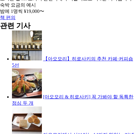
숙박 요금의 예시
밤에 1명씩
¥19,000
〜
책 편의
관련 기사
【아오모리】히로사키의 추천 카페·커피숍
5선
[아오모리 & 히로사키] 꼭 가봐야 할 독특한
점심 두 개