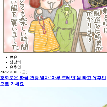
큐슈
상당히
유후인
2026/04/10 （금）
호화로운 황금 관광 열차 '아루 트레인'을 타고 유후인
으로 가세요