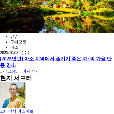
큐슈
구마모토
아소
2025/10/08 （수）
[2025년판] 아소 지역에서 즐기기 좋은 8개의 가을 단
풍 명소
1 / 7
1
2
3
4
5
...
»
마지막 »
현지 서포터
고바야시 야스히로