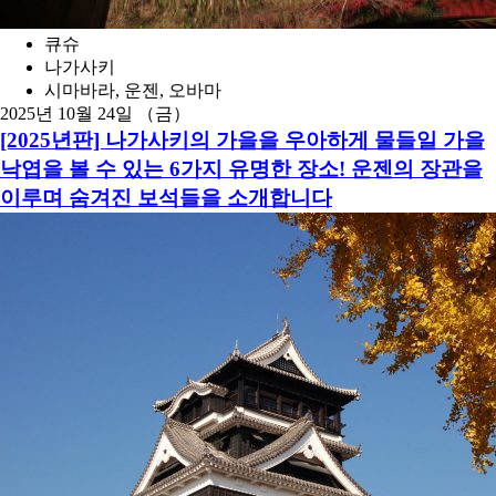
큐슈
나가사키
시마바라, 운젠, 오바마
2025년 10월 24일 （금）
[2025년판] 나가사키의 가을을 우아하게 물들일 가을
낙엽을 볼 수 있는 6가지 유명한 장소! 운젠의 장관을
이루며 숨겨진 보석들을 소개합니다