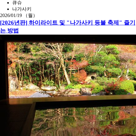
큐슈
나가사키
2026/01/19 （월）
[2026년판] 하이라이트 및 "나가사키 등불 축제" 즐기
는 방법