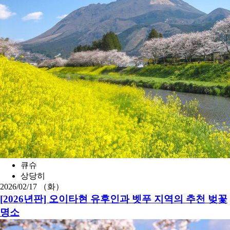
큐슈
상당히
2026/02/17 （화）
[2026년판] 오이타현 유후인과 벳푸 지역의 추천 벚꽃
명소