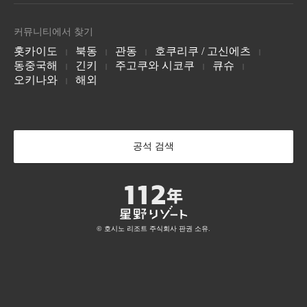
홋카이도 유후쓰군
아오모리 미사와
아오모리현 도와다
다마쓰쿠리
이즈모
미야지마
LUCY 소개
가나자와 가타마치
교토 기온
교토 산조
호시노 리조트 토마
호시노 리조트 토마
호시노 리조트 스키
시마네현 다마쓰쿠리 온천
시마네현 이즈모 히미사키
히로시마 미야지마구치 온
가나자와, 이시카와 현
교토현 교토
교토현 교토
반다이산 온천 호텔
호텔 브레스턴 코트
1955 도쿄 베이 by
온천
BEB 소개
천
무
무 스키장
장 NEKOMA
커뮤니티에서 찾기
by 호시노 리조트
호시노 리조트
Mountain
나가노 가루이자와
7월에 개통
홋카이도 유후쓰군
홋카이도 유후쓰군
오모3
오모7
오모
후쿠시마현 야마군
치바현, 우라야스
후쿠시마현 야마군
홋카이도
북동
관동
호쿠리쿠 / 고신에츠
교토 도지 절
오사카
간사이 공항
|
|
|
|
나가토
벳푸
유후인
동중국해
교토현 교토
긴키
오사카현, 오사카
주고쿠와 시코쿠
오사카현
큐슈
|
|
|
|
호시노 리조트 이리
호시노 리조트 가스
더 서프잭 호텔 앤
다니가와다케 야호
Mt.T
소바 카포 사이
야마구치 나가토 유모토 온
오이타현 벳푸온천
오이타 유후인 온천
오모테 호텔
케 톈타이
스윔 클럽
오키나와
해외
천
|
군마현 미나카미쵸 도네군
군마현 미나카미쵸 도네군
군마 쿠사츠
오모7
오모5
오모5
오키나와 이리오모테 섬
Tiantai Mountain, 중국
와이키키, 하와이
코치
구마모토
오키나와 나하
6월 오픈
아소
운젠
기리시마
코치현, 코치
구마모토현, 구마모토
오오키나와현 나하
오이타현 세노모토
나가사키 운젠 온천
가고시마 기리시마 온천
가루이자와 호시노
피키오
나라 감옥 박물관
에리어
나가노 가루이자와
나라현, 나라
나가노 가루이자와
4월 오픈
공석 검색
OMO 소개
카이 소개
BANTA CAFE by 호
시노 리조트
오키나와 요미탄 마을
© 호시노 리조트 주식회사 판권 소유.