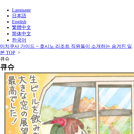
Language
日本語
English
繁體中文
简体中文
한국어
미치쿠사 가이드 ~ 호시노 리조트 직원들이 소개하는 숨겨진 일
본 TOP
>
큐슈
큐슈