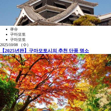
큐슈
구마모토
구마모토
2025/10/08 （수）
【2025년판】구마모토시의 추천 단풍 명소