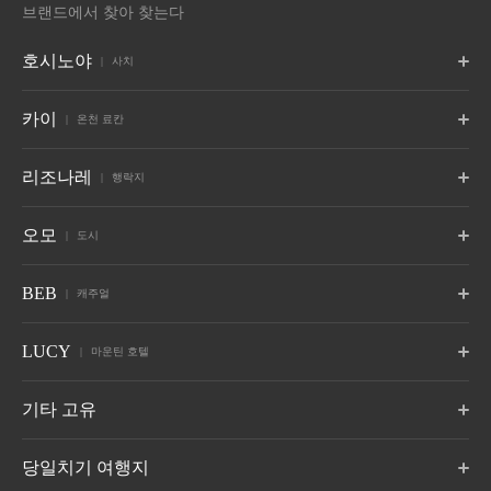
브랜드에서 찾아 찾는다
호시노야
사치
도쿄
후지
가루이자와
카이
온천 료칸
도쿄
야마나시 후지카와구치코
나가노 가루이자와
후지
포로토
쓰가루
아키우
리조나레
교토
나라 감옥
오키나와
행락지
홋카이도 시라오이
아오모리 현 오와리
미야기현 아키우 온천
교토
나라, 나라
오키나와 요미탄 마을
6월 오픈
자오
기누가와
구사쓰
토마무
나스
야쓰가타케
오모
도시
야마가타 자오 온천
도치기 기누가와 온천
군마 쿠사츠
홋카이도 유후쓰군
도치기 나스
야마나시현 호쿠토
다케토미지마
구관
발리
10월에 개통
6월 오픈
오키나와현 다케토미지마
타이중 구관
발리, 인도네시아
아타미
오사카
시모노세키
오모7
오모5
오모5
BEB
캐주얼
아사히카와
오타루
하코다테
하코네
센고쿠하라
안진
시즈오카 아타미
오사카시 오사카
야마구치현 시모노세키
홋카이도 아사히카와
홋카이도 오타루
홋카이도 하코다테
가나가와현 하코네 유모토
가나가와 센고쿠하라 온천
이이토 온천 시즈오카
온천
고하마지마
괌
호시노야 소개
BEB5
BEB5
BEB5
LUCY
오모5
오모5
오모3
마운틴 호텔
오키나와현 고하마지마
쓰치우라
괌
가루이자와
모지 항구
이토
엔슈
알프스
도쿄 오츠카
도쿄 고탄다
아사쿠사
이바라키현 쓰치우라
나가노 가루이자와
후쿠오카현 기타큐슈
이이토 온천 시즈오카
시즈오카 다테야마 절
나가노현 오마치
도쿄 도시마구 도쿄
도쿄 시나가와구
도쿄 타이토구
7월에 개통
LUCY 오제 하토마
기타 고유
치
리조나레 소개
마츠모토
오쿠히다
가가
오모3
오모7
오모5
BEB5
도쿄 아카사카
요코하마
요코하마 바샤미치
군마 오제
나가노 아사마
기후 오쿠히다 온천촌
이시카와 야마시로
오키나와 세라가키
도쿄 미나토구
요코하마, 가나가와현
요코하마, 가나가와현
토마무 더 타워 by
아오모리야 by 호시
오이라세 계류 호텔
8월: 개장
당일치기 여행지
오키나와 온나 마을
호시노 리조트
노 리조트
by 호시노 리조트
오모5
오모5
오모5