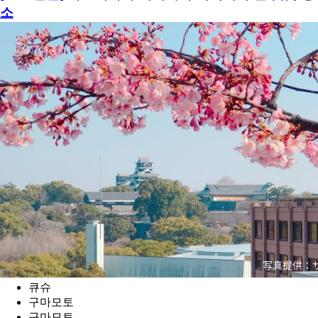
소
큐슈
구마모토
구마모토