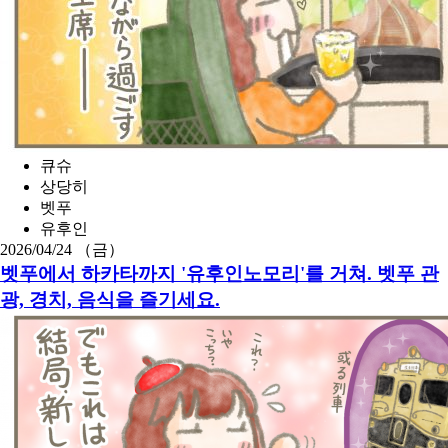
큐슈
상당히
벳푸
유후인
2026/04/24 （금）
벳푸에서 하카타까지 '유후인노모리'를 거쳐. 벳푸 관
광, 경치, 음식을 즐기세요.